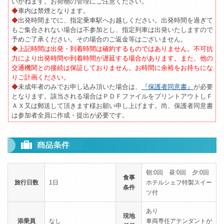
いかねます。お荷物の管理にご注意ください。
◆
車内は禁煙となります。
◆
出発時間までに、指定乗車駅へお越しください。出発時間を過ぎて
もご集合されない場合は不参加とし、指定列車は出発いたしますので
予めご了承ください。その場合のご返金等はございません。
◆
上記時間は出発・到着時間は確約するものではありません。不可抗
力により出発時間や到着時間が遅延する場合があります。また、他の
交通機関との接続は保証しておりません。お時間に余裕をお持ちにな
りご計画ください。
◆
未成年者のみでお申し込み頂いた場合は、
『保護者同意書』
が必要
となります。該当される場合はＰＤＦファイルをプリントアウトしＦ
ＡＸ又は郵送して頂きます様お願い申し上げます。尚、保護者同意書
は参加者全員に作成・提出が必要です。
朝:0回 昼:0回 夕:0回
食事
旅行日数
1日
ホテルシェフ特製スイー
条件
ツ付
あり
現地
添乗員
なし
車両専任アテンダントが