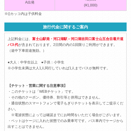
A出発
(¥1,000)
※()カッコ内は子供料金
旅行代金に関するご案内
上記料金には、
富士山駅発・河口湖駅－河口湖吉田口富士山五合目着片道
バス代
が含まれております。2日間の内の1回限りご利用ができます。
（途中下車前途無効。）
●大人：中学生以上 ●子供：小学生
※小学生未満は大人1人同行していれば1人までバスが無料です。
【チケット・営業に関する注意事項】
・このチケットは「WEBチケット」です。
・その他のクーポン、優待券、割引等と併用はできません。
・通信状態のスマートフォンで電子もぎりチケットを表示してご提示くだ
さい。
※電波状態によっては確認までにお時間をいただく場合がございます。
・ペットはケージに入れた状態でのみ乗車可です。バス車内でケージから
出すことはできません。