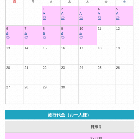
日
月
火
水
木
金
土
1
2
3
4
5
A
A
A
A
A
◎
◎
◎
◎
◎
6
7
8
9
10
11
12
A
A
A
A
A
◎
◎
◎
◎
◎
13
14
15
16
17
18
19
20
21
22
23
24
25
26
27
28
29
30
旅行代金（お一人様）
日帰り
¥2,000