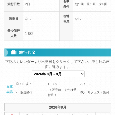
食事
旅行日数
2日
朝:0回 昼:0回 夕:0回
条件
現地
添乗員
なし
なし
係員
最少催行
1名様
人数
◎：10以上
○：4-9
△：1-3
在庫
-：販売前、または受
表記
×：販売終了
RQ：リクエスト受付
付終了
2026年8月