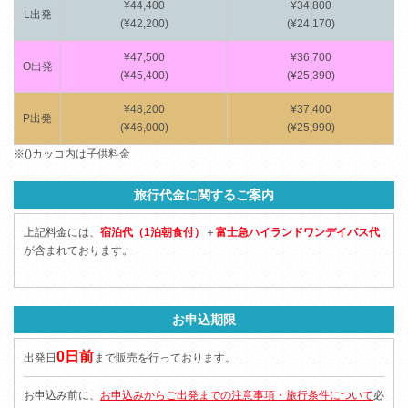
¥44,400
¥34,800
L出発
(¥42,200)
(¥24,170)
¥47,500
¥36,700
O出発
(¥45,400)
(¥25,390)
¥48,200
¥37,400
P出発
(¥46,000)
(¥25,990)
※()カッコ内は子供料金
旅行代金に関するご案内
上記料金には、
宿泊代（1泊朝食付）
＋
富士急ハイランドワンデイパス代
が含まれております。
お申込期限
0日前
出発日
まで販売を行っております。
お申込み前に、
お申込みからご出発までの注意事項・旅行条件について
必