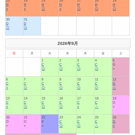
23
24
25
26
27
28
29
H
H
H
H
H
H
H
○
○
◎
○
◎
◎
◎
30
31
D
D
◎
◎
2026年9月
日
月
火
水
木
金
土
1
2
3
4
5
C
C
C
C
G
◎
◎
◎
◎
×
6
7
8
9
10
11
12
C
C
C
C
C
C
G
○
◎
◎
◎
◎
◎
△
13
14
15
16
17
18
19
C
C
C
C
C
C
O
○
◎
◎
◎
○
△
×
20
21
22
23
24
25
26
O
O
K
C
C
C
G
×
×
×
◎
◎
△
○