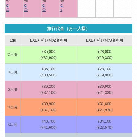
27
28
29
30
G
G
G
G
◎
◎
◎
○
旅行代金（お一人様）
1泊
EXEｽｰﾍﾟﾘｱﾂｲﾝ2名利用
EXEｽｰﾍﾟﾘｱﾂｲﾝ3名利用
¥35,000
¥28,000
C出発
(¥32,900)
(¥19,300)
¥35,700
¥28,700
D出発
(¥33,500)
(¥19,900)
¥39,200
¥30,900
G出発
(¥37,100)
(¥21,330)
¥39,900
¥31,600
H出発
(¥37,700)
(¥21,930)
¥43,700
¥34,100
K出発
(¥41,600)
(¥23,570)