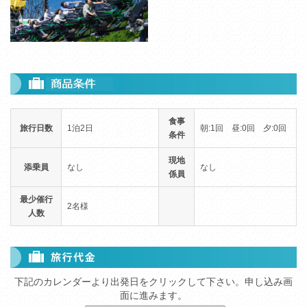
食事
旅行日数
1泊2日
朝:1回 昼:0回 夕:0回
条件
現地
添乗員
なし
なし
係員
最少催行
2名様
人数