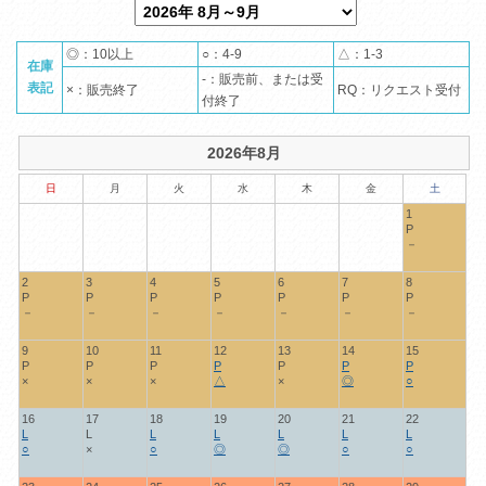
◎：10以上
○：4-9
△：1-3
在庫
-：販売前、または受
表記
×：販売終了
RQ：リクエスト受付
付終了
2026年8月
日
月
火
水
木
金
土
1
P
－
2
3
4
5
6
7
8
P
P
P
P
P
P
P
－
－
－
－
－
－
－
9
10
11
12
13
14
15
P
P
P
P
P
P
P
×
×
×
△
×
◎
○
16
17
18
19
20
21
22
L
L
L
L
L
L
L
○
×
○
◎
◎
○
○