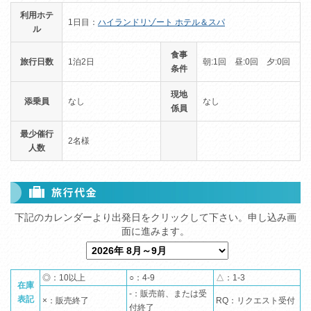
利用ホテ
1日目：
ハイランドリゾート ホテル＆スパ
ル
食事
旅行日数
1泊2日
朝:1回 昼:0回 夕:0回
条件
現地
添乗員
なし
なし
係員
最少催行
2名様
人数
◎：10以上
○：4-9
△：1-3
在庫
-：販売前、または受
表記
×：販売終了
RQ：リクエスト受付
付終了