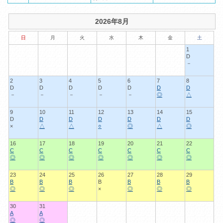
2026年8月
日
月
火
水
木
金
土
1
D
－
2
3
4
5
6
7
8
D
D
D
D
D
D
D
－
－
－
－
－
◎
△
9
10
11
12
13
14
15
D
D
D
D
D
D
D
×
△
△
○
◎
△
◎
16
17
18
19
20
21
22
C
C
C
C
C
C
C
◎
◎
◎
◎
◎
◎
◎
23
24
25
26
27
28
29
B
B
B
B
B
B
B
◎
◎
◎
×
◎
◎
◎
30
31
A
A
◎
◎