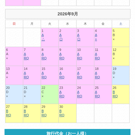
2026年9月
日
月
火
水
木
金
土
1
2
3
4
5
A
A
A
A
B
△
◎
◎
○
×
6
7
8
9
10
11
12
A
A
A
A
A
A
B
×
RQ
RQ
RQ
RQ
RQ
×
13
14
15
16
17
18
19
A
A
A
A
A
A
D
×
RQ
RQ
RQ
RQ
RQ
×
20
21
22
23
24
25
26
D
D
C
A
A
A
B
×
×
×
RQ
RQ
RQ
RQ
27
28
29
30
B
B
B
B
RQ
RQ
RQ
RQ
旅行代金（お一人様）