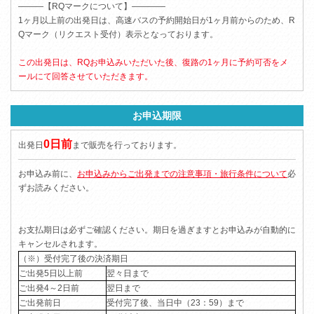
―――【RQマークについて】――――
1ヶ月以上前の出発日は、高速バスの予約開始日が1ヶ月前からのため、R
Qマーク（リクエスト受付）表示となっております。
この出発日は、RQお申込みいただいた後、復路の1ヶ月に予約可否をメ
ールにて回答させていただきます。
お申込期限
0日前
出発日
まで販売を行っております。
お申込み前に、
お申込みからご出発までの注意事項・旅行条件について
必
ずお読みください。
お支払期日は必ずご確認ください。期日を過ぎますとお申込みが自動的に
キャンセルされます。
（※）受付完了後の決済期日
ご出発5日以上前
翌々日まで
ご出発4～2日前
翌日まで
ご出発前日
受付完了後、当日中（23：59）まで