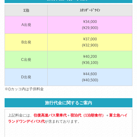
1泊
ｽﾀﾝﾀﾞｰﾄﾞﾂｲﾝ
¥34,000
A出発
(¥29,900)
¥37,000
B出発
(¥32,900)
¥40,200
C出発
(¥36,100)
¥44,600
D出発
(¥40,500)
※()カッコ内は子供料金
旅行代金に関するご案内
上記料金には、
往復高速バス乗車代
＋
宿泊代（1泊朝食付）
＋
富士急ハイ
ランドワンデイパス代
が含まれております。