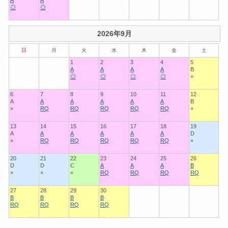
A
A
◎
◎
2026年9月
日
月
火
水
木
金
土
1
2
3
4
5
A
A
A
A
B
◎
◎
◎
◎
×
6
7
8
9
10
11
12
A
A
A
A
A
A
B
×
RQ
RQ
RQ
RQ
RQ
×
13
14
15
16
17
18
19
A
A
A
A
A
A
D
×
RQ
RQ
RQ
RQ
RQ
×
20
21
22
23
24
25
26
D
D
C
A
A
A
B
×
×
×
RQ
RQ
RQ
RQ
27
28
29
30
B
B
B
B
RQ
RQ
RQ
RQ