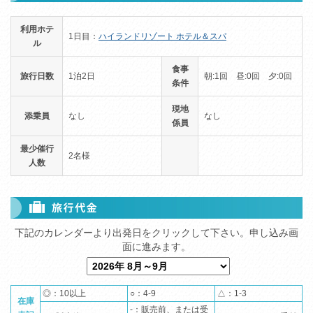
利用ホテ
1日目：
ハイランドリゾート ホテル＆スパ
ル
食事
旅行日数
1泊2日
朝:1回 昼:0回 夕:0回
条件
現地
添乗員
なし
なし
係員
最少催行
2名様
人数
◎：10以上
○：4-9
△：1-3
在庫
-：販売前、または受