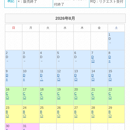
表記
×：販売終了
RQ：リクエスト受付
付終了
2026年8月
日
月
火
水
木
金
土
1
D
－
2
3
4
5
6
7
8
D
D
D
D
D
D
D
－
－
－
－
－
◎
○
9
10
11
12
13
14
15
D
D
D
D
D
D
D
○
○
△
◎
◎
◎
◎
16
17
18
19
20
21
22
C
C
C
C
C
C
C
◎
◎
◎
◎
◎
◎
◎
23
24
25
26
27
28
29
B
B
B
B
B
B
B
◎
◎
◎
◎
◎
◎
◎
30
31