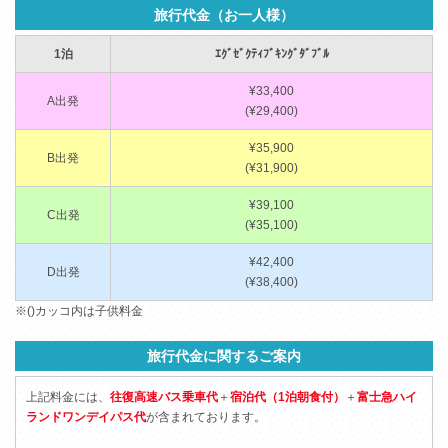
旅行代金（お一人様）
1泊
ｴｸﾞｾﾞｸﾃｨﾌﾞｷﾝｸﾞﾀﾞﾌﾞﾙ
¥33,400
A出発
(¥29,400)
¥35,900
B出発
(¥31,900)
¥39,100
C出発
(¥35,100)
¥42,400
D出発
(¥38,400)
※()カッコ内は子供料金
旅行代金に関するご案内
上記料金には、
往復高速バス乗車代
＋
宿泊代（1泊朝食付）
＋
富士急ハイ
ランドワンデイパス代
が含まれております。