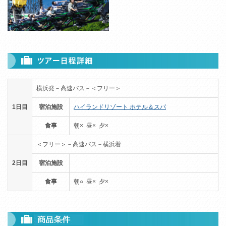
横浜発－高速バス－＜フリー＞
1日目
宿泊施設
ハイランドリゾート ホテル＆スパ
食事
朝× 昼× 夕×
＜フリー＞－高速バス－横浜着
2日目
宿泊施設
食事
朝○ 昼× 夕×